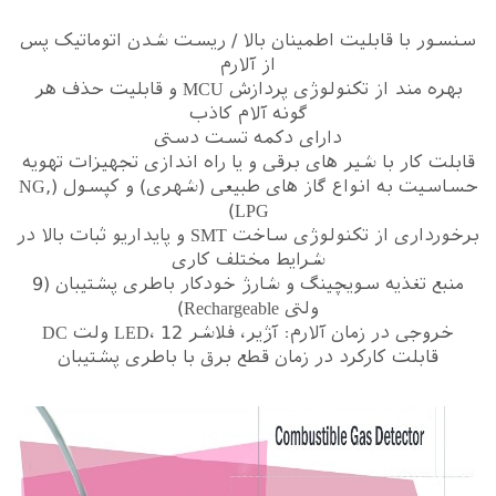
سنسور با قابلیت اطمینان بالا / ریست شدن اتوماتیک پس
از آلارم
بهره مند از تکنولوژی پردازش MCU و قابلیت حذف هر
گونه آلام کاذب
دارای دکمه تست دستی
قابلت کار با شیر های برقی و یا راه اندازی تجهیزات تهویه
حساسیت به انواع گاز های طبیعی (شهری) و کپسول (NG,
LPG)
برخورداری از تکنولوژی ساخت SMT و پایداریو ثبات بالا در
شرایط مختلف کاری
منبع تغذیه سویچینگ و شارژ خودکار باطری پشتیبان (9
ولتی Rechargeable)
خروجی در زمان آلارم: آژیر، فلاشر LED، 12 ولت DC
قابلت کارکرد در زمان قطع برق با باطری پشتیبان