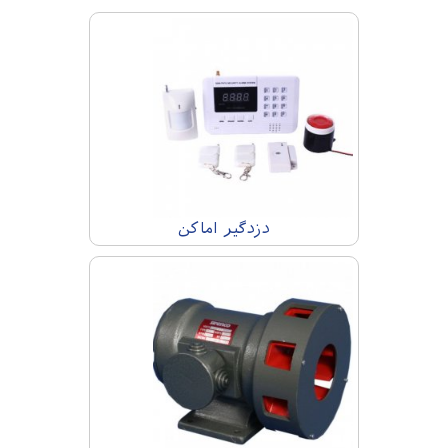
دزدگیر اماکن