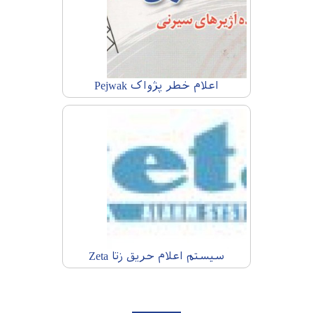
اعلام خطر پژواک Pejwak
سیستم اعلام حریق زتا Zeta