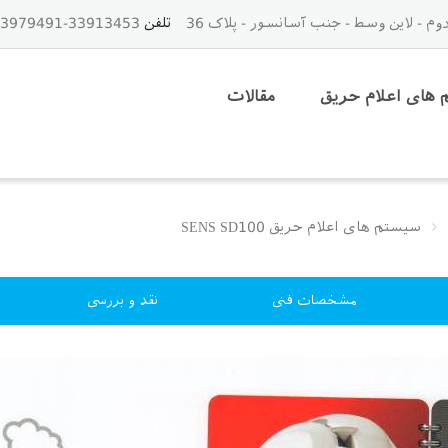
تلفن
33913453-33979491-021 - 09125843459
های اعلام حریق
مقالات
سیستم های اعلام حریق SENS SD100
مشخصات فنی
نقد و بررسی