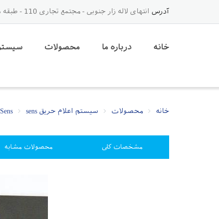
آدرس
انتهای لاله زار جنوبی - مجتمع تجاری 110 - طبقه دوم - لاین وسط - جنب آسانسور - پلاک 36
خانه
درباره ما
محصولات
سیستم 
خانه
محصولات
سیستم اعلام حریق Sens
sens
مشخصات کلی
محصولات مشابه