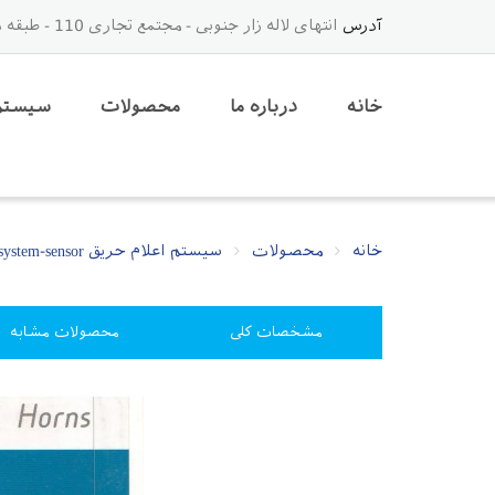
آدرس
انتهای لاله زار جنوبی - مجتمع تجاری 110 - طبقه دوم - لاین وسط - جنب آسانسور - پلاک 36
خانه
درباره ما
محصولات
سیستم 
خانه
محصولات
سیستم اعلام حریق system sensor
system-sensor
مشخصات کلی
محصولات مشابه