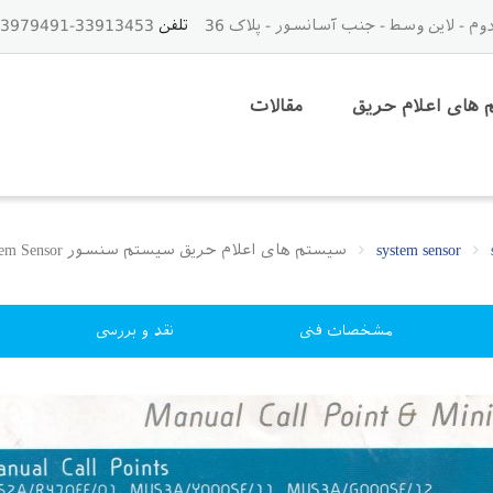
تلفن
33913453-33979491-021 - 09125843459
های اعلام حریق
مقالات
سیستم های اعلام حریق سیستم سنسور System Sensor
مشخصات فنی
نقد و بررسی